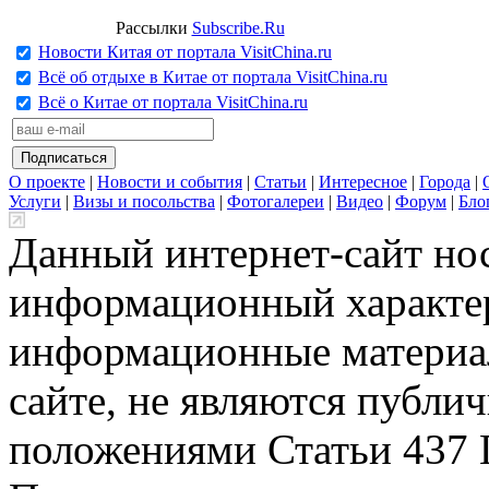
Рассылки
Subscribe.Ru
Новости Китая от портала VisitChina.ru
Всё об отдыхе в Китае от портала VisitChina.ru
Всё о Китае от портала VisitChina.ru
О проекте
|
Новости и события
|
Статьи
|
Интересное
|
Города
|
Услуги
|
Визы и посольства
|
Фотогалереи
|
Видео
|
Форум
|
Бло
Данный интернет-сайт но
информационный характер
информационные материа
сайте, не являются публи
положениями Статьи 437 