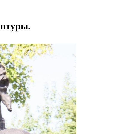
ьптуры.