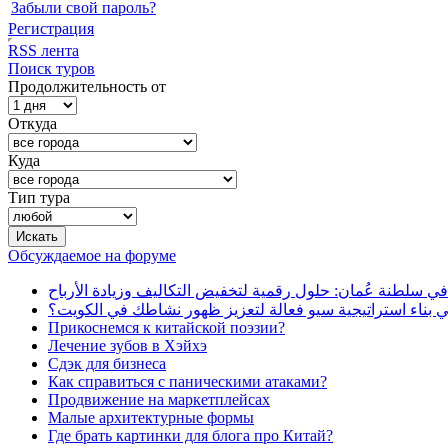
Забыли свой пароль?
Регистрация
RSS лента
Поиск туров
Продолжительность от
Откуда
Куда
Тип тура
Обсуждаемое на форуме
في سلطنة عُمان: حلول رقمية لتخفيض التكاليف وزيادة الأرباح
بناء استراتيجية سيو فعالة لتعزيز ظهور نشاطك في الكويت؟
Прикоснемся к китайской поэзии?
Лечение зубов в Хэйхэ
Сдэк для бизнеса
Как справиться с паническими атаками?
Продвижение на маркетплейсах
Малые архитектурные формы
Где брать картинки для блога про Китай?