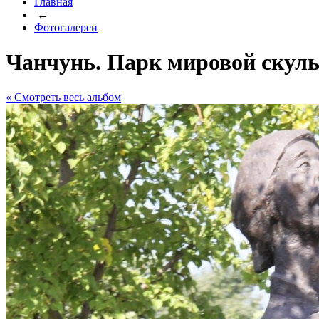
Главная
←
Фотогалереи
Чанчунь. Парк мировой скул
« Cмотреть весь альбом