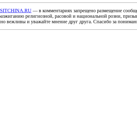
ISITCHINA.RU
— в комментариях запрещено размещение сообщ
разжиганию религиозной, расовой и национальной розни, призы
мно вежливы и уважайте мнение друг друга. Спасибо за пониман