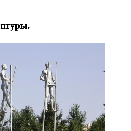
ьптуры.