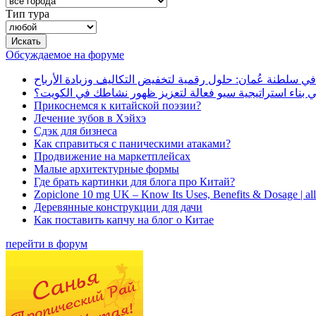
Тип тура
Обсуждаемое на форуме
في سلطنة عُمان: حلول رقمية لتخفيض التكاليف وزيادة الأرباح
بناء استراتيجية سيو فعالة لتعزيز ظهور نشاطك في الكويت؟
Прикоснемся к китайской поэзии?
Лечение зубов в Хэйхэ
Сдэк для бизнеса
Как справиться с паническими атаками?
Продвижение на маркетплейсах
Малые архитектурные формы
Где брать картинки для блога про Китай?
Zopiclone 10 mg UK – Know Its Uses, Benefits & Dosage | a
Деревянные конструкции для дачи
Как поставить капчу на блог о Китае
перейти в форум