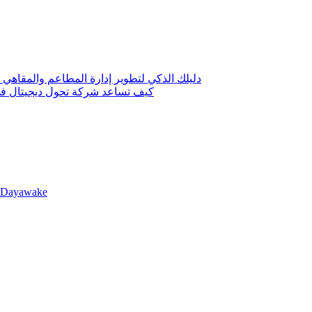
دليلك الذكي لتطوير إدارة المطاعم والمقاهي 
كيف تساعد شركة تحول ديجيتال في 
llDayawake