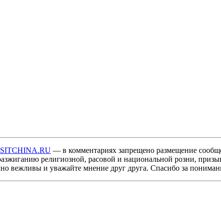
ISITCHINA.RU
— в комментариях запрещено размещение сообщ
разжиганию религиозной, расовой и национальной розни, призы
мно вежливы и уважайте мнение друг друга. Спасибо за пониман