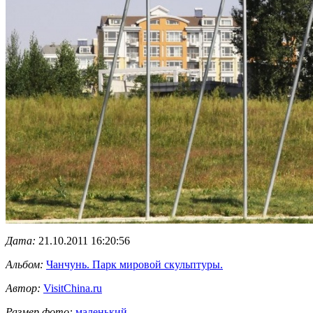
Дата:
21.10.2011 16:20:56
Альбом:
Чанчунь. Парк мировой скульптуры.
Автор:
VisitChina.ru
Размер фото:
маленький