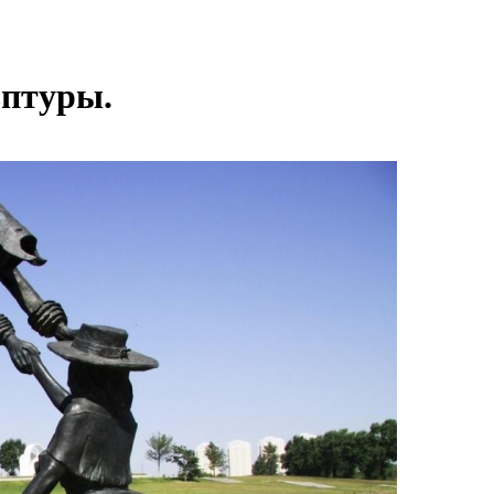
ьптуры.