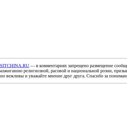
ISITCHINA.RU
— в комментариях запрещено размещение сообщ
разжиганию религиозной, расовой и национальной розни, призы
мно вежливы и уважайте мнение друг друга. Спасибо за пониман