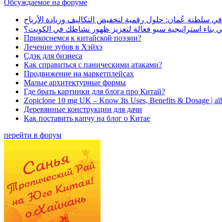
Обсуждаемое на форуме
في سلطنة عُمان: حلول رقمية لتخفيض التكاليف وزيادة الأرباح
بناء استراتيجية سيو فعالة لتعزيز ظهور نشاطك في الكويت؟
Прикоснемся к китайской поэзии?
Лечение зубов в Хэйхэ
Сдэк для бизнеса
Как справиться с паническими атаками?
Продвижение на маркетплейсах
Малые архитектурные формы
Где брать картинки для блога про Китай?
Zopiclone 10 mg UK – Know Its Uses, Benefits & Dosage | a
Деревянные конструкции для дачи
Как поставить капчу на блог о Китае
перейти в форум