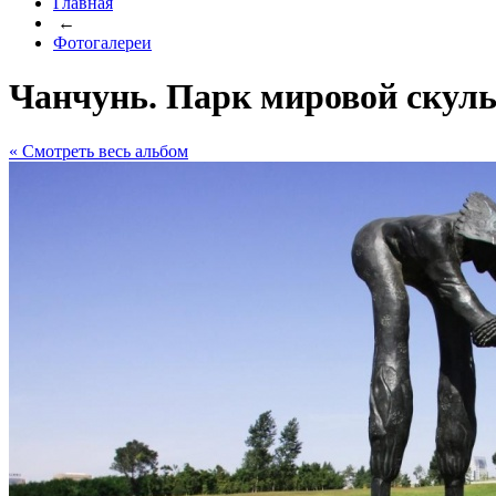
Главная
←
Фотогалереи
Чанчунь. Парк мировой скул
« Cмотреть весь альбом