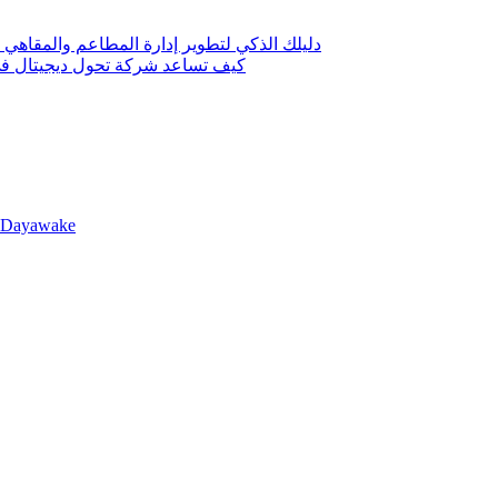
دليلك الذكي لتطوير إدارة المطاعم والمقاهي 
كيف تساعد شركة تحول ديجيتال في 
llDayawake