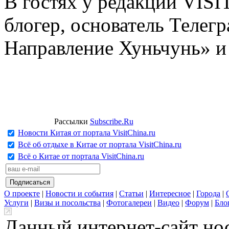
В гостях у редакции VIS
блогер, основатель Телег
Направление Хуньчунь» и
Рассылки
Subscribe.Ru
Новости Китая от портала VisitChina.ru
Всё об отдыхе в Китае от портала VisitChina.ru
Всё о Китае от портала VisitChina.ru
О проекте
|
Новости и события
|
Статьи
|
Интересное
|
Города
|
Услуги
|
Визы и посольства
|
Фотогалереи
|
Видео
|
Форум
|
Бло
Данный интернет-сайт но