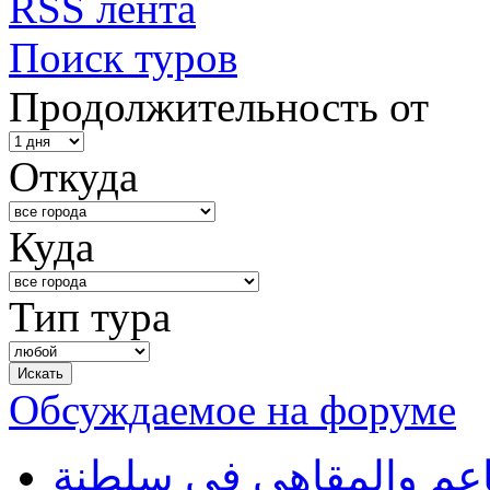
RSS лента
Поиск туров
Продолжительность от
Откуда
Куда
Тип тура
Обсуждаемое на форуме
طاعم والمقاهي في سلطنة