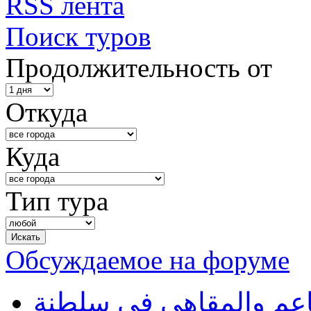
RSS лента
Поиск туров
Продолжительность от
Откуда
Куда
Тип тура
Обсуждаемое на форуме
طاعم والمقاهي في سلطنة