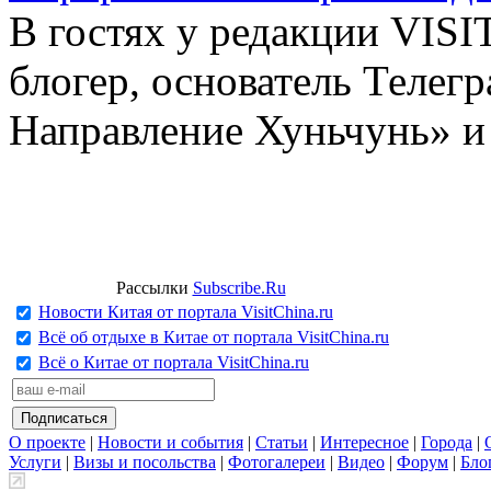
В гостях у редакции VIS
блогер, основатель Телег
Направление Хуньчунь» и
Рассылки
Subscribe.Ru
Новости Китая от портала VisitChina.ru
Всё об отдыхе в Китае от портала VisitChina.ru
Всё о Китае от портала VisitChina.ru
О проекте
|
Новости и события
|
Статьи
|
Интересное
|
Города
|
Услуги
|
Визы и посольства
|
Фотогалереи
|
Видео
|
Форум
|
Бло