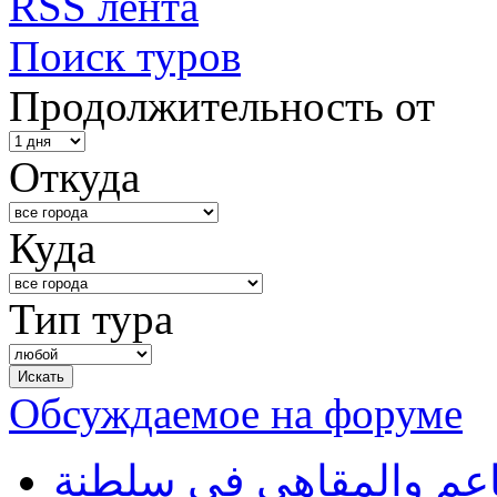
RSS лента
Поиск туров
Продолжительность от
Откуда
Куда
Тип тура
Обсуждаемое на форуме
طاعم والمقاهي في سلطنة