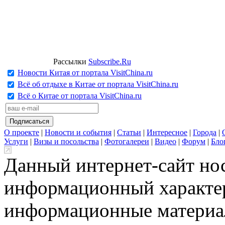
Рассылки
Subscribe.Ru
Новости Китая от портала VisitChina.ru
Всё об отдыхе в Китае от портала VisitChina.ru
Всё о Китае от портала VisitChina.ru
О проекте
|
Новости и события
|
Статьи
|
Интересное
|
Города
|
Услуги
|
Визы и посольства
|
Фотогалереи
|
Видео
|
Форум
|
Бло
Данный интернет-сайт но
информационный характер
информационные материа