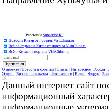
Рассылки
Subscribe.Ru
Новости Китая от портала VisitChina.ru
Всё об отдыхе в Китае от портала VisitChina.ru
Всё о Китае от портала VisitChina.ru
О проекте
|
Новости и события
|
Статьи
|
Интересное
|
Города
|
Услуги
|
Визы и посольства
|
Фотогалереи
|
Видео
|
Форум
|
Бло
Данный интернет-сайт но
информационный характер
информационные материа