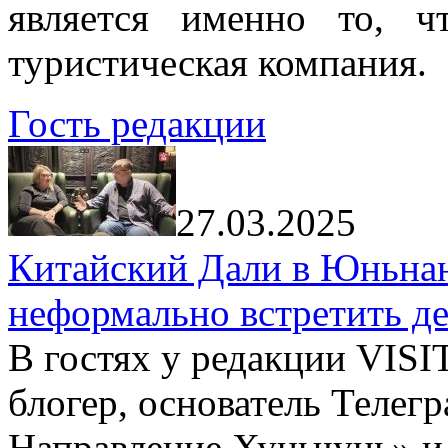
является именно то, ч
туристическая компания.
Гость редакции
27.03.2025
Китайский Дали в Юньнань
неформально встретить д
В гостях у редакции VIS
блогер, основатель Телег
Направление Хуньчунь» и