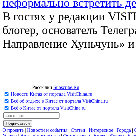
неформально встретить д
В гостях у редакции VIS
блогер, основатель Телег
Направление Хуньчунь» и
Рассылки
Subscribe.Ru
Новости Китая от портала VisitChina.ru
Всё об отдыхе в Китае от портала VisitChina.ru
Всё о Китае от портала VisitChina.ru
О проекте
|
Новости и события
|
Статьи
|
Интересное
|
Города
|
Услуги
|
Визы и посольства
|
Фотогалереи
|
Видео
|
Форум
|
Бло