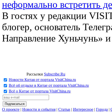
неформально встретить д
В гостях у редакции VIS
блогер, основатель Телег
Направление Хуньчунь» и
Рассылки
Subscribe.Ru
Новости Китая от портала VisitChina.ru
Всё об отдыхе в Китае от портала VisitChina.ru
Всё о Китае от портала VisitChina.ru
О проекте
|
Новости и события
|
Статьи
|
Интересное
|
Города
|