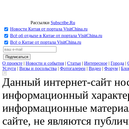
Рассылки
Subscribe.Ru
Новости Китая от портала VisitChina.ru
Всё об отдыхе в Китае от портала VisitChina.ru
Всё о Китае от портала VisitChina.ru
О проекте
|
Новости и события
|
Статьи
|
Интересное
|
Города
|
Услуги
|
Визы и посольства
|
Фотогалереи
|
Видео
|
Форум
|
Бло
Данный интернет-сайт но
информационный характер
информационные материа
сайте, не являются публи