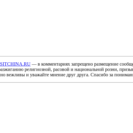
ISITCHINA.RU
— в комментариях запрещено размещение сообщ
разжиганию религиозной, расовой и национальной розни, призы
мно вежливы и уважайте мнение друг друга. Спасибо за пониман