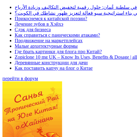
في سلطنة عُمان: حلول رقمية لتخفيض التكاليف وزيادة الأرباح
بناء استراتيجية سيو فعالة لتعزيز ظهور نشاطك في الكويت؟
Прикоснемся к китайской поэзии?
Лечение зубов в Хэйхэ
Сдэк для бизнеса
Как справиться с паническими атаками?
Продвижение на маркетплейсах
Малые архитектурные формы
Где брать картинки для блога про Китай?
Zopiclone 10 mg UK – Know Its Uses, Benefits & Dosage | a
Деревянные конструкции для дачи
Как поставить капчу на блог о Китае
перейти в форум