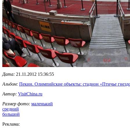
Дата:
21.11.2012 15:36:55
Альбом:
Пекин. Олимпийские объекты: стадион «Птичье гнезд
Автор:
VisitChina.ru
Размер фото:
маленький
средний
большой
Реклама: