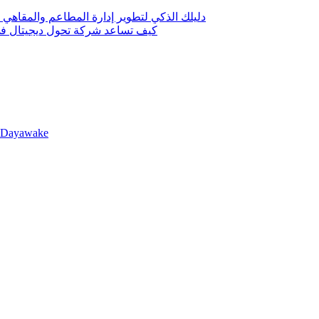
دليلك الذكي لتطوير إدارة المطاعم والمقاهي 
كيف تساعد شركة تحول ديجيتال في 
llDayawake