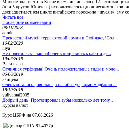
Многие знают, что в Китае время исчислялось 12-летними цикл
(или 5 кругов Юпитера) использовалось циклических знаков, 
двенадцатилетнем цикле китайского гороскопа «шусян», ему со
Читать все
Последние комментарии
08/11/2023
admin
Прекрасный музей терракотовой армии в Сюйчжоу! Бол...
16/02/2020
lilya
Не поленилась - нашла! очень понравилась работа де...
19/06/2019
Васильева
Отличная турфирма! Очень положительные гиды и моло...
06/06/2019
Зайцева
Очень остались довольны, спасибо турфирме Надёжнос...
18/10/2018
yuliyamai2005
Добрый день! Протезировала зубы несколько лет тому...
Курсы валют
Курс ЦБРФ на 07.08.2026
81,4077р.