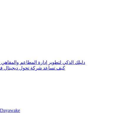
دليلك الذكي لتطوير إدارة المطاعم والمقاهي 
كيف تساعد شركة تحول ديجيتال في 
llDayawake