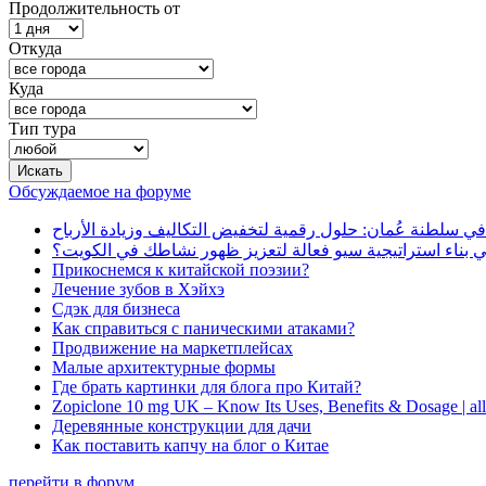
Продолжительность от
Откуда
Куда
Тип тура
Обсуждаемое на форуме
في سلطنة عُمان: حلول رقمية لتخفيض التكاليف وزيادة الأرباح
بناء استراتيجية سيو فعالة لتعزيز ظهور نشاطك في الكويت؟
Прикоснемся к китайской поэзии?
Лечение зубов в Хэйхэ
Сдэк для бизнеса
Как справиться с паническими атаками?
Продвижение на маркетплейсах
Малые архитектурные формы
Где брать картинки для блога про Китай?
Zopiclone 10 mg UK – Know Its Uses, Benefits & Dosage | a
Деревянные конструкции для дачи
Как поставить капчу на блог о Китае
перейти в форум