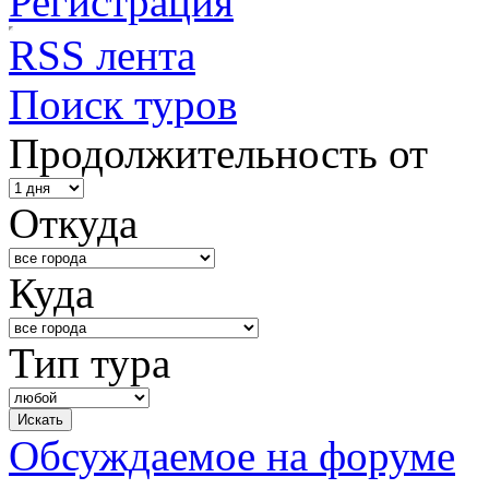
Регистрация
RSS лента
Поиск туров
Продолжительность от
Откуда
Куда
Тип тура
Обсуждаемое на форуме