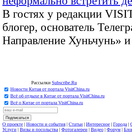
неформально встретить д
В гостях у редакции VIS
блогер, основатель Телег
Направление Хуньчунь» и
Рассылки
Subscribe.Ru
Новости Китая от портала VisitChina.ru
Всё об отдыхе в Китае от портала VisitChina.ru
Всё о Китае от портала VisitChina.ru
О проекте
|
Новости и события
|
Статьи
|
Интересное
|
Города
|
Услуги
|
Визы и посольства
|
Фотогалереи
|
Видео
|
Форум
|
Бло