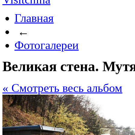
Главная
←
Фотогалереи
Великая стена. Мут
« Cмотреть весь альбом