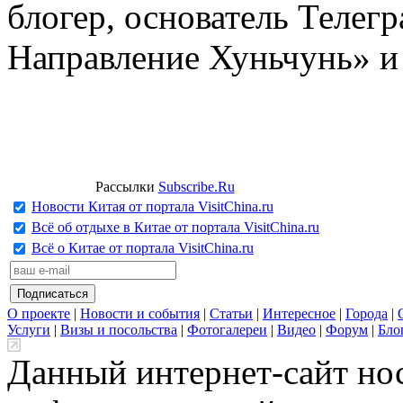
блогер, основатель Телег
Направление Хуньчунь» и
Рассылки
Subscribe.Ru
Новости Китая от портала VisitChina.ru
Всё об отдыхе в Китае от портала VisitChina.ru
Всё о Китае от портала VisitChina.ru
О проекте
|
Новости и события
|
Статьи
|
Интересное
|
Города
|
Услуги
|
Визы и посольства
|
Фотогалереи
|
Видео
|
Форум
|
Бло
Данный интернет-сайт но