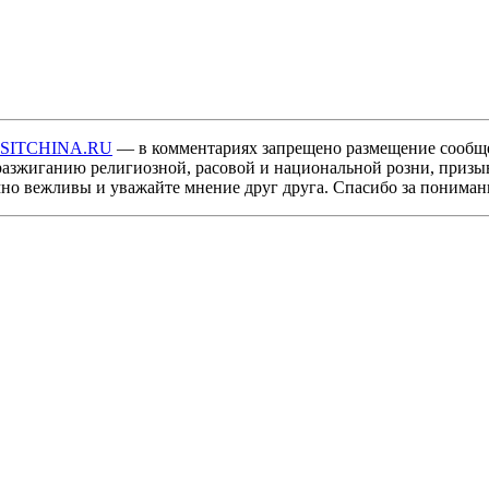
ISITCHINA.RU
— в комментариях запрещено размещение сообщ
разжиганию религиозной, расовой и национальной розни, призы
мно вежливы и уважайте мнение друг друга. Спасибо за пониман