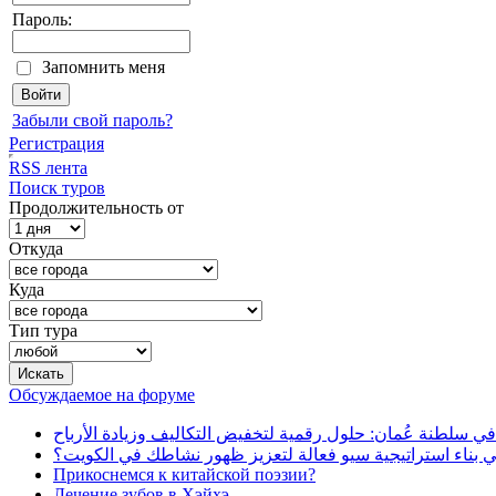
Пароль:
Запомнить меня
Забыли свой пароль?
Регистрация
RSS лента
Поиск туров
Продолжительность от
Откуда
Куда
Тип тура
Обсуждаемое на форуме
في سلطنة عُمان: حلول رقمية لتخفيض التكاليف وزيادة الأرباح
بناء استراتيجية سيو فعالة لتعزيز ظهور نشاطك في الكويت؟
Прикоснемся к китайской поэзии?
Лечение зубов в Хэйхэ