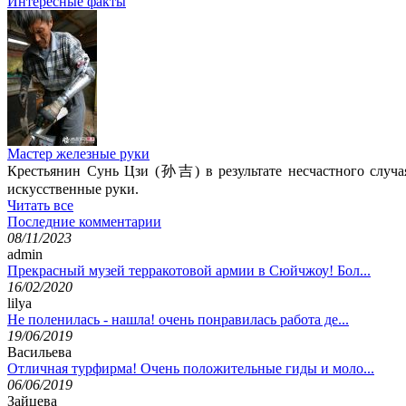
Интересные факты
Мастер железные руки
Крестьянин Сунь Цзи (
孙吉
) в результате несчастного случ
искусственные руки.
Читать все
Последние комментарии
08/11/2023
admin
Прекрасный музей терракотовой армии в Сюйчжоу! Бол...
16/02/2020
lilya
Не поленилась - нашла! очень понравилась работа де...
19/06/2019
Васильева
Отличная турфирма! Очень положительные гиды и моло...
06/06/2019
Зайцева