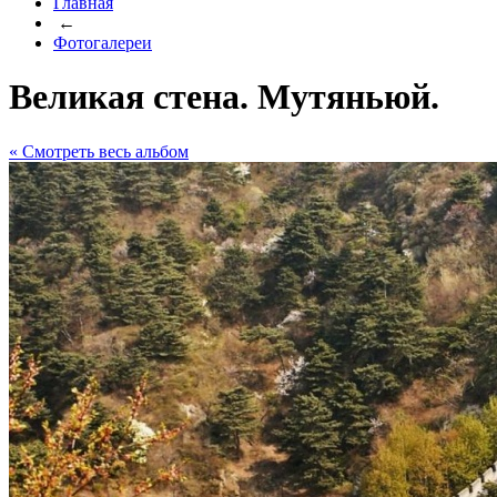
Главная
←
Фотогалереи
Великая стена. Мутяньюй.
« Cмотреть весь альбом