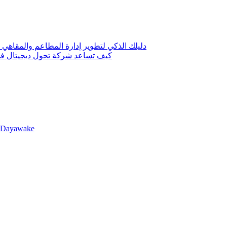
دليلك الذكي لتطوير إدارة المطاعم والمقاهي 
كيف تساعد شركة تحول ديجيتال في 
llDayawake