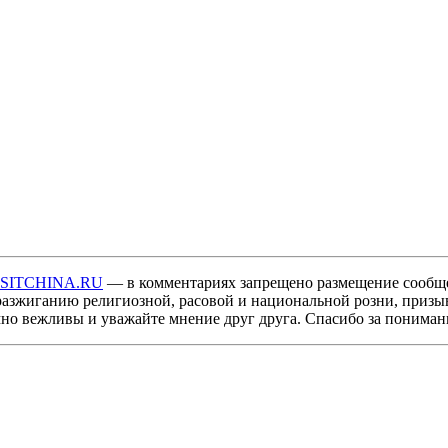
ISITCHINA.RU
— в комментариях запрещено размещение сообщ
разжиганию религиозной, расовой и национальной розни, призы
мно вежливы и уважайте мнение друг друга. Спасибо за пониман