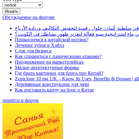
Обсуждаемое на форуме
في سلطنة عُمان: حلول رقمية لتخفيض التكاليف وزيادة الأرباح
بناء استراتيجية سيو فعالة لتعزيز ظهور نشاطك في الكويت؟
Прикоснемся к китайской поэзии?
Лечение зубов в Хэйхэ
Сдэк для бизнеса
Как справиться с паническими атаками?
Продвижение на маркетплейсах
Малые архитектурные формы
Где брать картинки для блога про Китай?
Zopiclone 10 mg UK – Know Its Uses, Benefits & Dosage | a
Деревянные конструкции для дачи
Как поставить капчу на блог о Китае
перейти в форум