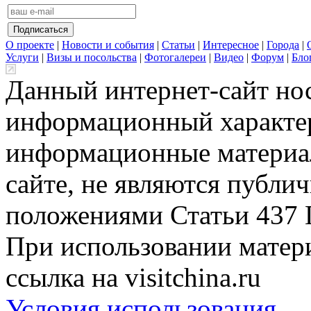
О проекте
|
Новости и события
|
Статьи
|
Интересное
|
Города
|
Услуги
|
Визы и посольства
|
Фотогалереи
|
Видео
|
Форум
|
Бло
Данный интернет-сайт но
информационный характер
информационные материа
сайте, не являются публи
положениями Статьи 437 
При использовании матери
ссылка на visitchina.ru
Условия использования