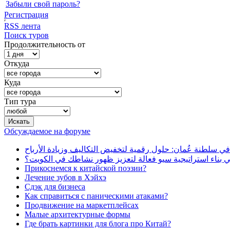
Забыли свой пароль?
Регистрация
RSS лента
Поиск туров
Продолжительность от
Откуда
Куда
Тип тура
Обсуждаемое на форуме
في سلطنة عُمان: حلول رقمية لتخفيض التكاليف وزيادة الأرباح
بناء استراتيجية سيو فعالة لتعزيز ظهور نشاطك في الكويت؟
Прикоснемся к китайской поэзии?
Лечение зубов в Хэйхэ
Сдэк для бизнеса
Как справиться с паническими атаками?
Продвижение на маркетплейсах
Малые архитектурные формы
Где брать картинки для блога про Китай?