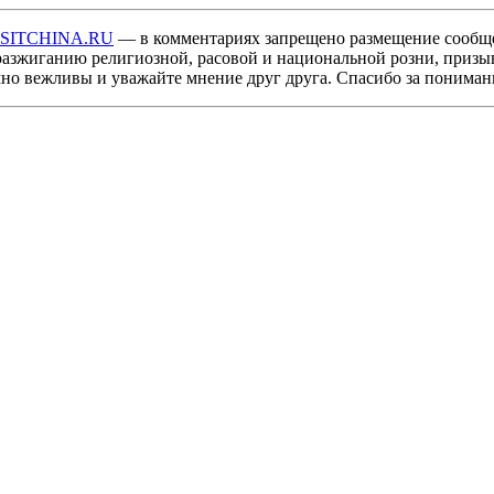
ISITCHINA.RU
— в комментариях запрещено размещение сообщ
разжиганию религиозной, расовой и национальной розни, призы
мно вежливы и уважайте мнение друг друга. Спасибо за пониман