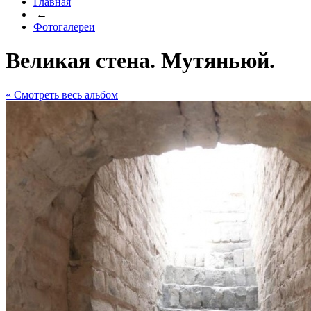
Главная
←
Фотогалереи
Великая стена. Мутяньюй.
« Cмотреть весь альбом