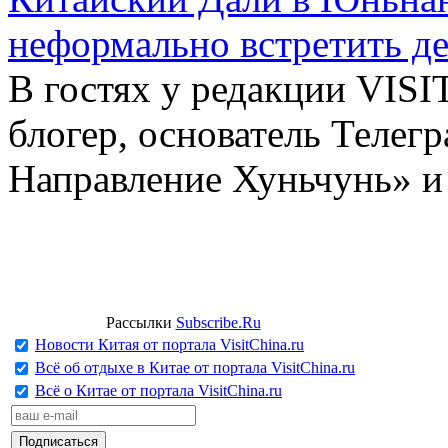
неформально встретить д
В гостях у редакции VIS
блогер, основатель Телег
Направление Хуньчунь» и
Рассылки
Subscribe.Ru
Новости Китая от портала VisitChina.ru
Всё об отдыхе в Китае от портала VisitChina.ru
Всё о Китае от портала VisitChina.ru