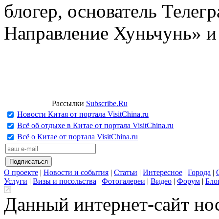
блогер, основатель Телег
Направление Хуньчунь» и
Рассылки
Subscribe.Ru
Новости Китая от портала VisitChina.ru
Всё об отдыхе в Китае от портала VisitChina.ru
Всё о Китае от портала VisitChina.ru
О проекте
|
Новости и события
|
Статьи
|
Интересное
|
Города
|
Услуги
|
Визы и посольства
|
Фотогалереи
|
Видео
|
Форум
|
Бло
Данный интернет-сайт но