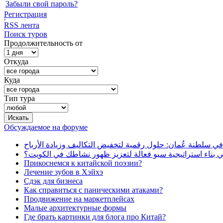
Забыли свой пароль?
Регистрация
RSS лента
Поиск туров
Продолжительность от
Откуда
Куда
Тип тура
Обсуждаемое на форуме
في سلطنة عُمان: حلول رقمية لتخفيض التكاليف وزيادة الأرباح
بناء استراتيجية سيو فعالة لتعزيز ظهور نشاطك في الكويت؟
Прикоснемся к китайской поэзии?
Лечение зубов в Хэйхэ
Сдэк для бизнеса
Как справиться с паническими атаками?
Продвижение на маркетплейсах
Малые архитектурные формы
Где брать картинки для блога про Китай?