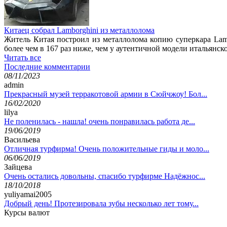
Китаец собрал Lamborghini из металлолома
Житель Китая построил из металлолома копию суперкара Lam
более чем в 167 раз ниже, чем у аутентичной модели итальянск
Читать все
Последние комментарии
08/11/2023
admin
Прекрасный музей терракотовой армии в Сюйчжоу! Бол...
16/02/2020
lilya
Не поленилась - нашла! очень понравилась работа де...
19/06/2019
Васильева
Отличная турфирма! Очень положительные гиды и моло...
06/06/2019
Зайцева
Очень остались довольны, спасибо турфирме Надёжнос...
18/10/2018
yuliyamai2005
Добрый день! Протезировала зубы несколько лет тому...
Курсы валют