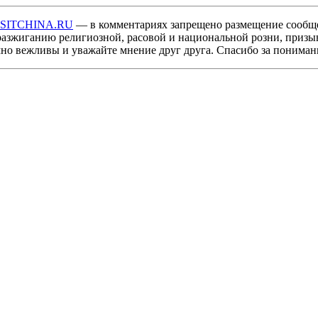
ISITCHINA.RU
— в комментариях запрещено размещение сообщ
разжиганию религиозной, расовой и национальной розни, призы
мно вежливы и уважайте мнение друг друга. Спасибо за пониман