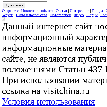
О проекте
|
Новости и события
|
Статьи
|
Интересное
|
Города
|
Услуги
|
Визы и посольства
|
Фотогалереи
|
Видео
|
Форум
|
Бло
Данный интернет-сайт но
информационный характер
информационные материа
сайте, не являются публи
положениями Статьи 437 
При использовании матери
ссылка на visitchina.ru
Условия использования