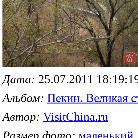
Дата:
25.07.2011 18:19:1
Альбом:
Пекин. Великая с
Автор:
VisitChina.ru
Размер фото:
маленький