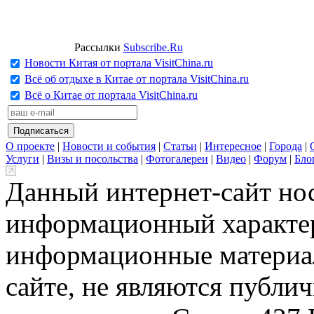
Рассылки
Subscribe.Ru
Новости Китая от портала VisitChina.ru
Всё об отдыхе в Китае от портала VisitChina.ru
Всё о Китае от портала VisitChina.ru
О проекте
|
Новости и события
|
Статьи
|
Интересное
|
Города
|
Услуги
|
Визы и посольства
|
Фотогалереи
|
Видео
|
Форум
|
Бло
Данный интернет-сайт но
информационный характер
информационные материа
сайте, не являются публи