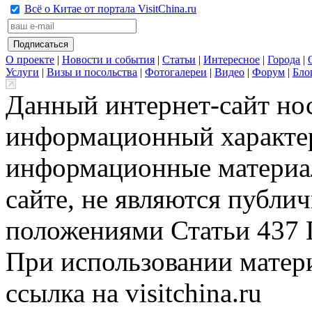
Всё о Китае от портала VisitChina.ru
О проекте
|
Новости и события
|
Статьи
|
Интересное
|
Города
|
Услуги
|
Визы и посольства
|
Фотогалереи
|
Видео
|
Форум
|
Бло
Данный интернет-сайт но
информационный характер
информационные материа
сайте, не являются публи
положениями Статьи 437 
При использовании матери
ссылка на visitchina.ru