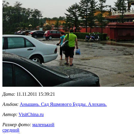
Дата:
11.11.2011 15:39:21
Альбом:
Аньшань. Сад Яшмового Будды. Алохань.
Автор:
VisitChina.ru
Размер фото:
маленький
средний