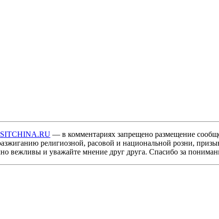
ISITCHINA.RU
— в комментариях запрещено размещение сообщ
разжиганию религиозной, расовой и национальной розни, призы
мно вежливы и уважайте мнение друг друга. Спасибо за пониман