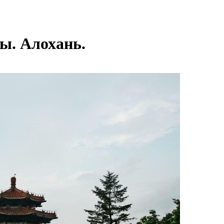
ы. Алохань.