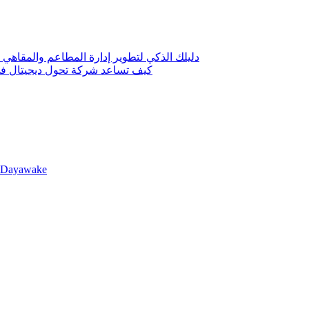
دليلك الذكي لتطوير إدارة المطاعم والمقاهي 
كيف تساعد شركة تحول ديجيتال في 
llDayawake