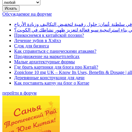
Обсуждаемое на форуме
في سلطنة عُمان: حلول رقمية لتخفيض التكاليف وزيادة الأرباح
بناء استراتيجية سيو فعالة لتعزيز ظهور نشاطك في الكويت؟
Прикоснемся к китайской поэзии?
Лечение зубов в Хэйхэ
Сдэк для бизнеса
Как справиться с паническими атаками?
Продвижение на маркетплейсах
Малые архитектурные формы
Где брать картинки для блога про Китай?
Zopiclone 10 mg UK – Know Its Uses, Benefits & Dosage | a
Деревянные конструкции для дачи
Как поставить капчу на блог о Китае
перейти в форум