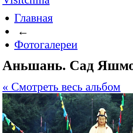
Главная
←
Фотогалереи
Аньшань. Сад Яшмо
« Cмотреть весь альбом