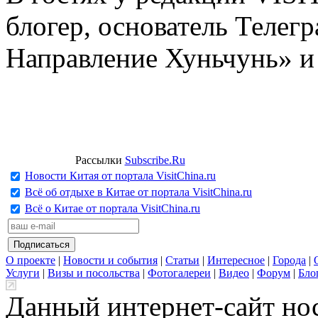
блогер, основатель Телег
Направление Хуньчунь» и
Рассылки
Subscribe.Ru
Новости Китая от портала VisitChina.ru
Всё об отдыхе в Китае от портала VisitChina.ru
Всё о Китае от портала VisitChina.ru
О проекте
|
Новости и события
|
Статьи
|
Интересное
|
Города
|
Услуги
|
Визы и посольства
|
Фотогалереи
|
Видео
|
Форум
|
Бло
Данный интернет-сайт но