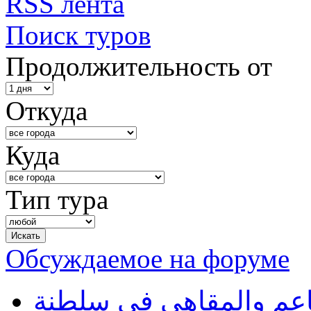
RSS лента
Поиск туров
Продолжительность от
Откуда
Куда
Тип тура
Обсуждаемое на форуме
طاعم والمقاهي في سلطنة