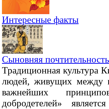
Интересные факты
Сыновняя почтительност
Традиционная культура Ки
людей, живущих между н
важнейших принци
добродетелей» являет