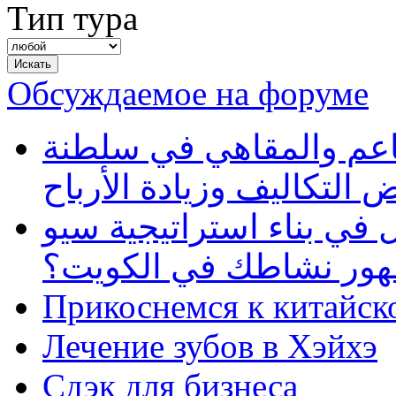
Тип тура
Обсуждаемое на форуме
طاعم والمقاهي في سلطنة
 التكاليف وزيادة الأرباح
في بناء استراتيجية سيو
ظهور نشاطك في الكويت؟
Прикоснемся к китайск
Лечение зубов в Хэйхэ
Сдэк для бизнеса