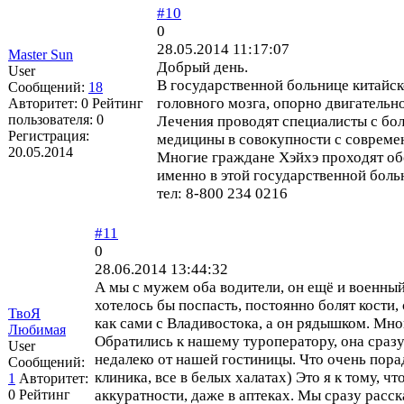
#10
0
28.05.2014 11:17:07
Master Sun
Добрый день.
User
В государственной больнице китайс
Сообщений:
18
головного мозга, опорно двигательно
Авторитет:
0
Рейтинг
пользователя:
0
Лечения проводят специалисты с бо
Регистрация:
медицины в совокупности с совреме
20.05.2014
Многие граждане Хэйхэ проходят обс
именно в этой государственной боль
тел: 8-800 234 0216
#11
0
28.06.2014 13:44:32
А мы с мужем оба водители, он ещё и военный
хотелось бы поспасть, постоянно болят кости,
ТвоЯ
как сами с Владивостока, а он рядышком. Много
Любимая
Обратились к нашему туроператору, она сразу
User
недалеко от нашей гостиницы. Что очень пора
Сообщений:
клиника, все в белых халатах) Это я к тому, ч
1
Авторитет:
0
Рейтинг
аккуратности, даже в аптеках. Мы сразу расс