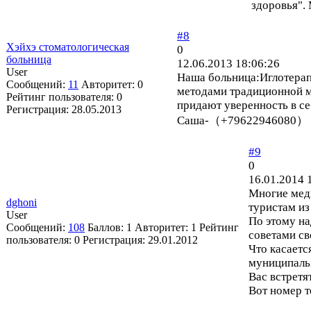
здоровья".
#8
Хэйхэ стоматологическая
0
больница
12.06.2013 18:06:26
User
Наша больница:Иглотерап
Сообщений:
11
Авторитет:
0
методами традиционной м
Рейтинг пользователя:
0
придают уверенность в се
Регистрация:
28.05.2013
Саша-（+79622946080） отв
#9
0
16.01.2014 
Многие меди
dghoni
туристам из
User
По этому на
Сообщений:
108
Баллов:
1
Авторитет:
1
Рейтинг
советами св
пользователя:
0
Регистрация:
29.01.2012
Что касаетс
муниципаль
Вас встретя
Вот номер 