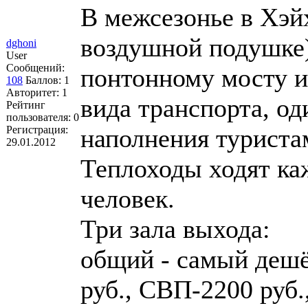
В межсезонье в Хэй
воздушной подушке),
dghoni
User
Сообщений:
понтонному мосту и
108
Баллов:
1
Авторитет:
1
вида транспорта, од
Рейтинг
пользователя:
0
Регистрация:
наполнения туриста
29.01.2012
Теплоходы ходят ка
человек.
Три зала выхода:
общий - самый дешё
руб., СВП-2200 руб.