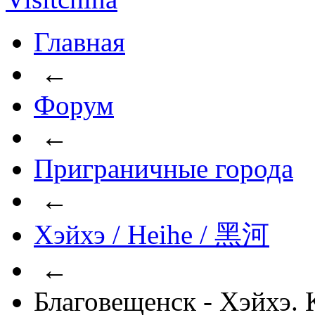
Главная
←
Форум
←
Приграничные города
←
Хэйхэ / Heihe / 黑河
←
Благовещенск - Хэйхэ. 