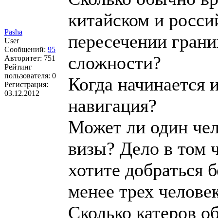
китайском и росси
Pasha
пересечении грани
User
Сообщений:
95
сложности?
Авторитет:
751
Рейтинг
пользователя:
0
Когда начинается и
Регистрация:
03.12.2012
навигация?
Может ли один чел
визы? Дело в том 
хотите добраться 
менее трех челове
Сколько катеров о