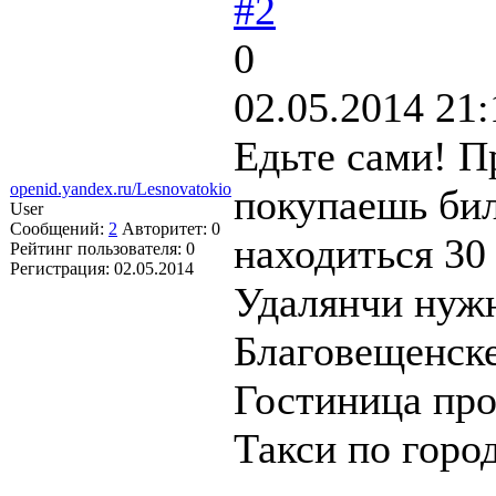
#2
0
02.05.2014 21:
Едьте сами! 
openid.yandex.ru/Lesnovatokio
покупаешь бил
User
Сообщений:
2
Авторитет:
0
находиться 30
Рейтинг пользователя:
0
Регистрация:
02.05.2014
Удалянчи нужн
Благовещенске
Гостиница прос
Такси по город