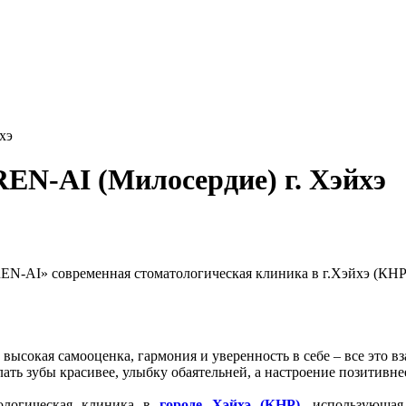
хэ
EN-AI (Милосердие) г. Хэйхэ
REN-AI» современная стоматологическая клиника в г.Хэйхэ (КН
 высокая самооценка, гармония и уверенность в себе – все это 
лать зубы красивее, улыбку обаятельней, а настроение позитивне
ологическая клиника в
городе Хэйхэ (КНР)
, использующа