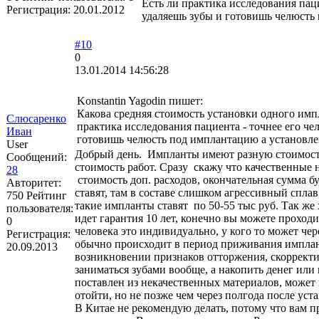
Есть ли практика исследования пац
Регистрация:
20.01.2012
удаляешь зубы и готовишь челюсть 
#10
0
13.01.2014 14:56:28
Konstantin Yagodin пишет:
Какова средняя стоимость установки одного импл
Слюсаренко
практика исследования пациента - точнее его ч
Иван
готовишь челюсть под имплантацию а установлен
User
Добрый день. Импланты имеют разную стоимость,
Сообщений:
стоимость работ. Сразу скажу что качественные
28
стоимость доп. расходов, окончательная сумма бу
Авторитет:
ставят, там в составе слишком агрессивный сплав
750
Рейтинг
такие импланты ставят по 50-55 тыс руб. Так же
пользователя:
идет гарантия 10 лет, конечно вы можете проходи
0
человека это индивидуально, у кого то может чер
Регистрация:
обычно происходит в период приживания импланта
20.09.2013
возникновении признаков отторжения, скорректир
заниматься зубами вообще, а накопить денег или
поставлен из некачественных материалов, может 
отойти, но не позже чем через полгода после уст
В Китае не рекомендую делать, потому что вам п