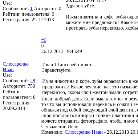
26.12.2013 04:41:17
User
Здравствуйте.
Сообщений:
1
Авторитет:
0
Рейтинг пользователя:
0
Из-за никотина и кофе, зубы окрас
Регистрация:
25.12.2013
можете мне предложить? Какое леч
протирать зубы перекисью, якобы 
#6
0
26.12.2013 19:45:49
Слюсаренко
Иван Шингерей пишет:
Иван
Здравствуйте.
User
Сообщений:
28
Из-за никотина и кофе, зубы окрасились в же
Авторитет:
750
предложить? Какое лечение, как это называе
Рейтинг
перекисью, якобы слой желтой эмали сотрется
пользователя:
0
Иван, добрый день. Если эмаль темнее в резу
Регистрация:
то что вы использовали перекись и сожгли э
20.09.2013
обнажая под собой следующий слой дентин, о
либо поставить виниры ( тонкие пластинки и
можете отправить фотографию, чтобы я мог б
С уважение Иван
Изменено:
Слюсаренко Иван
-
26.12.2013 20: