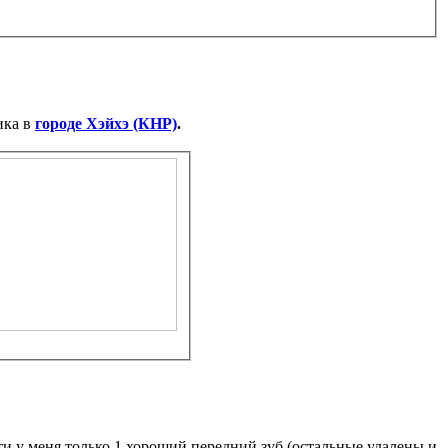
ика в
городе Хэйхэ (КНР)
.
и у меня только 1 хороший передний зуб (остальные удалены и