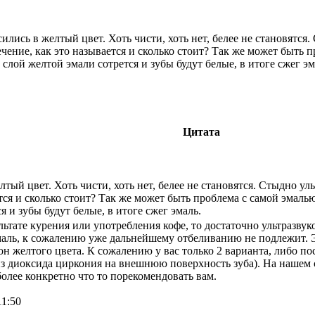
ились в желтый цвет. Хоть чисти, хоть нет, белее не становятся.
ение, как это называется и сколько стоит? Так же может быть п
слой желтой эмали сотрется и зубы будут белые, в итоге сжег эм
Цитата
лтый цвет. Хоть чисти, хоть нет, белее не становятся. Стыдно улы
тся и сколько стоит? Так же может быть проблема с самой эмалью
 и зубы будут белые, в итоге сжег эмаль.
льтате курения или употребления кофе, то достаточно ультразвук
маль, к сожалению уже дальнейшему отбеливанию не подлежит. 
н желтого цвета. К сожалению у вас только 2 варианта, либо по
з диоксида циркония на внешнюю поверхность зуба). На нашем с
олее конкретно что то порекомендовать вам.
11:50