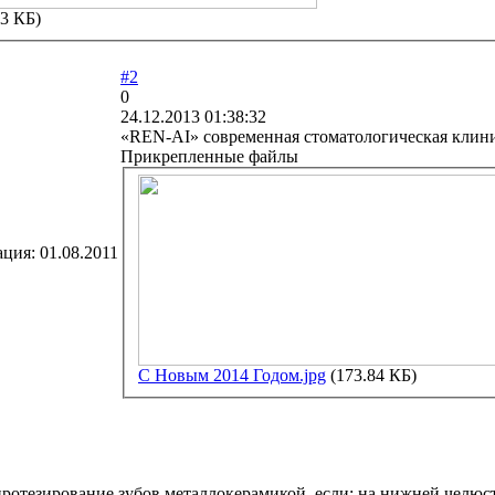
63 КБ)
#2
0
24.12.2013 01:38:32
«REN-AI» современная стоматологическая клин
Прикрепленные файлы
ация:
01.08.2011
С Новым 2014 Годом.jpg
(173.84 КБ)
ротезирование зубов металлокерамикой, если: на нижней челюст