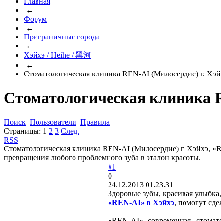
Главная
←
Форум
←
Приграничные города
←
Хэйхэ / Heihe / 黑河
←
Стоматологическая клиника REN-AI (Милосердие) г. Хэй
Стоматологическая клиника R
Поиск
Пользователи
Правила
Страницы:
1
2
3
След.
RSS
Стоматологическая клиника REN-AI (Милосердие) г. Хэйхэ, «
превращения любого проблемного зуба в эталон красоты.
#1
0
24.12.2013 01:23:31
Здоровые зубы, красивая улыбка,
«REN-AI» в Хэйхэ
, помогут сде
«REN-AI» современная стомат