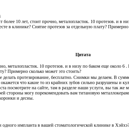
3
 более 10 лет, стоит прочно, металопластик. 10 протезов. и в н
есте в клинике? Снятие протезов за отдельную плату? Примерно 
Цитата
чно, металопластик. 10 протезов. и в низу по баком еще около 6 
ту? Примерно сколько может это стоить?
це делать протезирование, бесплатно. Снимки мы делаем. В сумм
окажется что какие то из крайних зубов сильно разрушены и куль
та посмотрите на сайте, там в разделе наши услуги, вы так же 
воей стороны могу порекомендовать вам титановую металлокерами
коронки и десны.
 одного импланта в вашей стоматологической клинике в Хэйхэ? Е