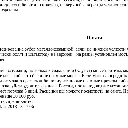
риодически болят и шатаются), на верхней - на резцы установлен
ы удалены.
Цитата
езирование зубов металлокерамикой, если: на нижней челюсти у
чески болят и шатаются), на верхней - на резцы установлен мос
ны.
ие возможно, но только к сожалению будут съемные протезы, мы
лать чтобы это были не съемные мосты. Если мост на передних 
льное можно сделать либо полиуретановые съемные протезы либо
жалуйста удалите заранее в России, после подождите месяц чт
мет порядка 5 дней. Расценки вы можете посмотреть на сайте. Но
еньше 30 000 руб.
ста спрашивайте.
4.12.2013 13:17:06