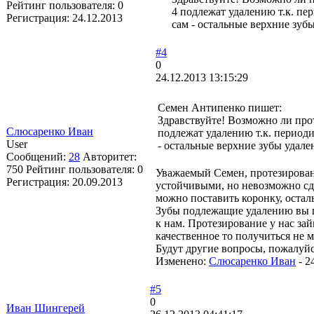
Рейтинг пользователя:
0
4 подлежат удалению т.к. пе
Регистрация:
24.12.2013
сам - остальные верхние зуб
#4
0
24.12.2013 13:15:29
Семен Антипенко пишет:
Здравствуйте! Возможно ли прот
Слюсаренко Иван
подлежат удалению т.к. периоди
User
- остальные верхние зубы удале
Сообщений:
28
Авторитет:
750
Рейтинг пользователя:
0
Уважаемый Семен, протезирован
Регистрация:
20.09.2013
устойчивыми, но невозможно сде
можно поставить коронку, оста
Зубы подлежащие удалению вы по
к нам. Протезирование у нас зай
качественное то получиться не м
Будут другие вопросы, пожалуй
Изменено:
Слюсаренко Иван
-
2
#5
0
Иван Шингерей