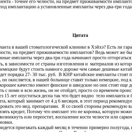
иента - точнее его челюсти, на предмет приживаемости имплант
под имплантацию а установленные импланты через два-три года
Цитата
анта в вашей стоматологической клинике в Хэйхэ? Есть ли гарант
елюсти, на предмет приживаемости имплантов? Ведь может же бы
ные импланты через два-три года начинают просто отторгаться
 в зависимости от страны изготовления и материалов из которы
 немецкие будут стоить намного дороже чем самые дешевые кита
дет порядка 27- 30 тыс. руб. В КНР китайские импланты стоят п
, он окисляется, в нашей больнице ставят только немецкие, под к
 хорошее качество имеют финские и шведские но они стоят еще 
ть с ними и всю жизнь, он не отойдет, просто со временем прои
ез 15 лет опуститься десна так что будет видно тело импланта 
, который занимает от 4 д 6 месяцев, в этот период рекоменду
овать это мед. препаратами. Я со своей стороны рекомендую ва
 взять кредит, Потому что имплант это не коронка, которую можн
возникнуть или переостит, воспаление кости челюсти или сарко
ановки.
ридется приезжать каждый месяц в течении примерно полугода, и