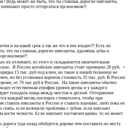
ов? Ведь может же быть, что ты ставишь дорогие импланты,
 начинают просто отторгаться организмом?!
ия и на какой срок а так же что в нее входит?! Есть ли
ть, что ты ставишь дорогие импланты, удаляешь зубы и
 организмом?!
х их отливают, из этого и складывается окончательная
йские. В России китайские импланты стоят примерно 20 руб, +
орядка 15 тыс. руб под ключ, но такие в нашей больнице не
люч, но без установки коронок стоимость 35 тыс. руб. В России
дороже, от 70 тыс руб в России. На такие импланты обычно
сходит естественная атрофия уровня десны и у каждого
и будет попадать пища между мостом и десной. Отторжение
ется каждый месяц посещать стоматолога, чтобы при
м ставить импланты в России и ставить хорошие, либо пока не
о снять, если возникли проблемы с зубом, если имплант
ма кости челюсти. Если имплант поставлен криво, то он может
 дорога туда назад обойдется дороже чем поставить по месту