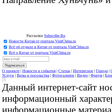
Рассылки
Subscribe.Ru
Новости Китая от портала VisitChina.ru
Всё об отдыхе в Китае от портала VisitChina.ru
Всё о Китае от портала VisitChina.ru
О проекте
|
Новости и события
|
Статьи
|
Интересное
|
Города
|
Услуги
|
Визы и посольства
|
Фотогалереи
|
Видео
|
Форум
|
Бло
Данный интернет-сайт но
информационный характер
информационные материа