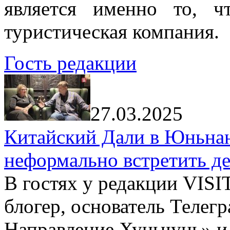
является именно то, ч
туристическая компания.
Гость редакции
27.03.2025
Китайский Дали в Юньнань
неформально встретить д
В гостях у редакции VIS
блогер, основатель Телег
Направление Хуньчунь» и