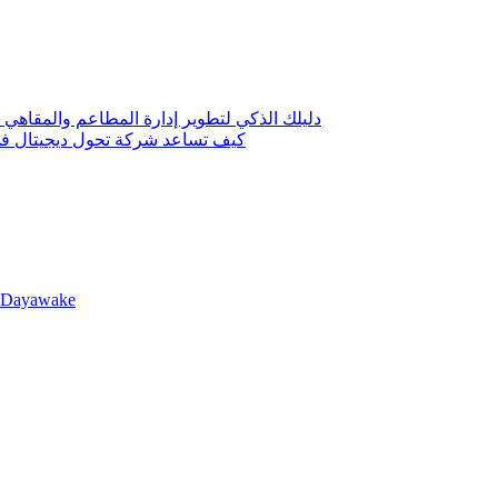
دليلك الذكي لتطوير إدارة المطاعم والمقاهي 
كيف تساعد شركة تحول ديجيتال في 
llDayawake