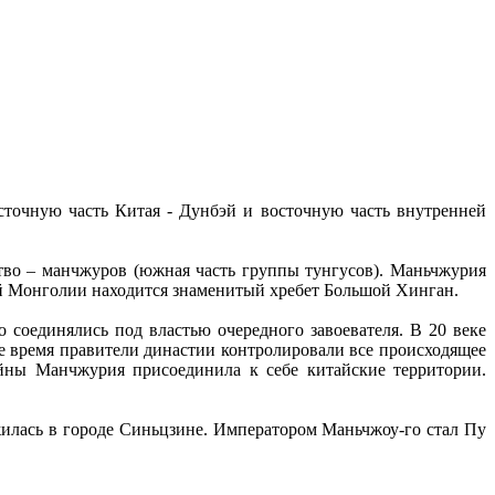
осточную часть Китая - Дунбэй и восточную часть внутренней
ство – манчжуров (южная часть группы тунгусов). Маньчжурия
ей Монголии находится знаменитый хребет Большой Хинган.
 соединялись под властью очередного завоевателя. В 20 веке
ое время правители династии контролировали все происходящее
ойны Манчжурия присоединила к себе китайские территории.
жилась в городе Синьцзине. Императором Маньчжоу-го стал Пу