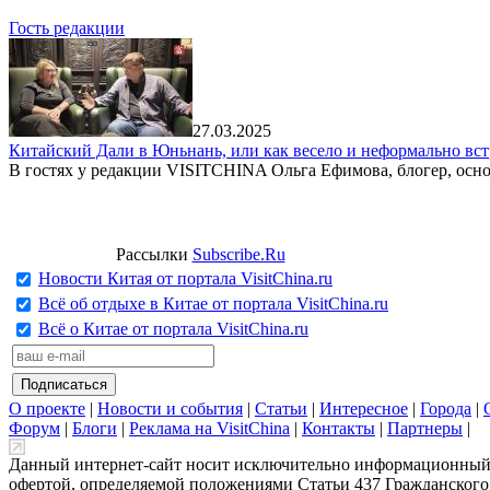
Гость редакции
27.03.2025
Китайский Дали в Юньнань, или как весело и неформально вст
В гостях у редакции VISITCHINA Ольга Ефимова, блогер, осно
Рассылки
Subscribe.Ru
Новости Китая от портала VisitChina.ru
Всё об отдыхе в Китае от портала VisitChina.ru
Всё о Китае от портала VisitChina.ru
О проекте
|
Новости и события
|
Статьи
|
Интересное
|
Города
|
Форум
|
Блоги
|
Реклама на VisitChina
|
Контакты
|
Партнеры
|
Данный интернет-сайт носит исключительно информационный х
офертой, определяемой положениями Статьи 437 Гражданского