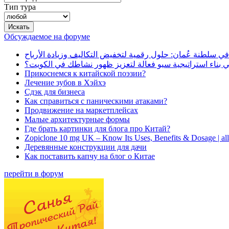
Тип тура
Обсуждаемое на форуме
في سلطنة عُمان: حلول رقمية لتخفيض التكاليف وزيادة الأرباح
بناء استراتيجية سيو فعالة لتعزيز ظهور نشاطك في الكويت؟
Прикоснемся к китайской поэзии?
Лечение зубов в Хэйхэ
Сдэк для бизнеса
Как справиться с паническими атаками?
Продвижение на маркетплейсах
Малые архитектурные формы
Где брать картинки для блога про Китай?
Zopiclone 10 mg UK – Know Its Uses, Benefits & Dosage | a
Деревянные конструкции для дачи
Как поставить капчу на блог о Китае
перейти в форум