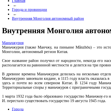
Главная
←
Города и провинции
←
Внутренняя Монголия автономный район
Внутренняя Монголия автон
Маньчжурия
Маньчжурия (также Манчжу, на пиньине Mǎnzhōu) – это истор
Монголии, автономный регион Китая.
Свое название район получил от народности, некогда его на
располагается на равнинной местности и делится на три про
В древние времена Маньчжурия делилась на несколько отдель
Маньчжурию завоевали кидане, в 1115 году власть оказалась 
здесь и почти во всем северном Китае. В 1234 году Маньч
Территориальные споры у маньчжуров с приграничными госуда
1 марта 1932 года было образовано государство Маньчжоу-го
И. перестало существовать государство 19 августа 1945 года.
Города