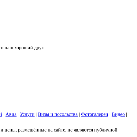
то наш хороший друг.
й
|
Авиа
|
Услуги
|
Визы и посольства
|
Фотогалереи
|
Видео
|
 цены, размещённые на сайте, не являются публичной