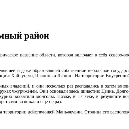
омный район
ическое название области, которая включает в себя северо-в
селявшей и даже образовавшей собственное небольшое государ
винции: Хэйлуцзян, Цзилинь и Ляонин. На территории Внутренн
ных владений, и они несколько раз распадались и затем заново
в руках чжурчжэней. Они основали здесь династию Цзинь. Долг
журию захватили монголы. Позже, в 17 веке, в результате в
рствами возникали еще не раз.
 на территории действующей Маньчжурии. Столица его располо