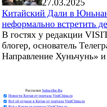
27.03.2025
Китайский Дали в Юньнань
неформально встретить д
В гостях у редакции VIS
блогер, основатель Телег
Направление Хуньчунь» и
Рассылки
Subscribe.Ru
Новости Китая от портала VisitChina.ru
Всё об отдыхе в Китае от портала VisitChina.ru
Всё о Китае от портала VisitChina.ru