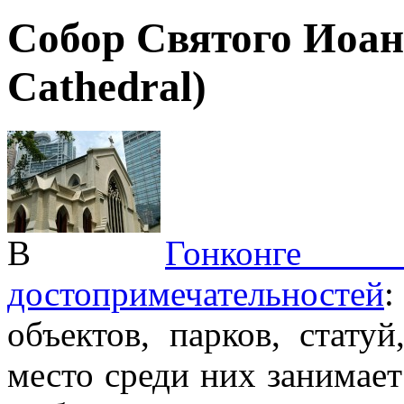
Собор Святого Иоанн
Cathedral)
В
Гонконге
мас
достопримечательностей
объектов, парков, стату
место среди них занимае