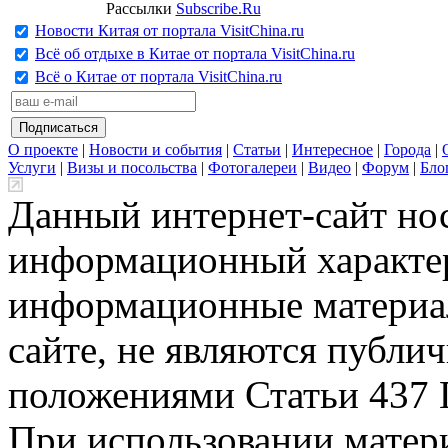
Рассылки
Subscribe.Ru
Новости Китая от портала VisitChina.ru
Всё об отдыхе в Китае от портала VisitChina.ru
Всё о Китае от портала VisitChina.ru
О проекте
|
Новости и события
|
Статьи
|
Интересное
|
Города
|
Услуги
|
Визы и посольства
|
Фотогалереи
|
Видео
|
Форум
|
Бло
Данный интернет-сайт но
информационный характер
информационные материа
сайте, не являются публи
положениями Статьи 437 
При использовании матери