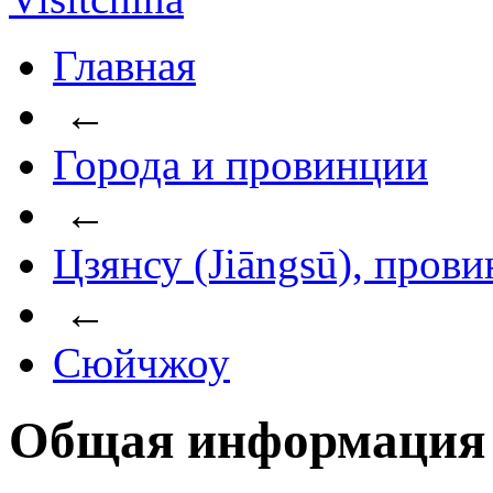
Главная
←
Города и провинции
←
Цзянсу (Jiāngsū), пров
←
Сюйчжоу
Общая информация