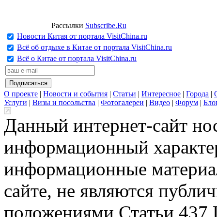
Рассылки
Subscribe.Ru
Новости Китая от портала VisitChina.ru
Всё об отдыхе в Китае от портала VisitChina.ru
Всё о Китае от портала VisitChina.ru
О проекте
|
Новости и события
|
Статьи
|
Интересное
|
Города
|
Услуги
|
Визы и посольства
|
Фотогалереи
|
Видео
|
Форум
|
Бло
Данный интернет-сайт но
информационный характер
информационные материа
сайте, не являются публи
положениями Статьи 437 