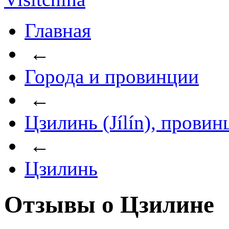
Главная
←
Города и провинции
←
Цзилинь (Jílín), провин
←
Цзилинь
Отзывы о Цзилине