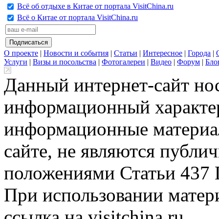
Всё об отдыхе в Китае от портала VisitChina.ru
Всё о Китае от портала VisitChina.ru
О проекте
|
Новости и события
|
Статьи
|
Интересное
|
Города
|
Услуги
|
Визы и посольства
|
Фотогалереи
|
Видео
|
Форум
|
Бло
Данный интернет-сайт но
информационный характер
информационные материа
сайте, не являются публи
положениями Статьи 437 
При использовании матери
ссылка на visitchina.ru