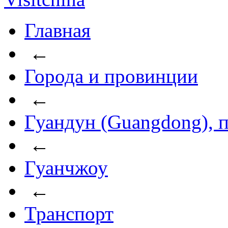
Главная
←
Города и провинции
←
Гуандун (Guangdong), 
←
Гуанчжоу
←
Транспорт