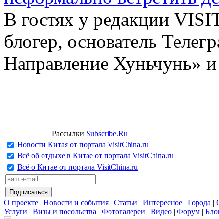
В гостях у редакции VIS
блогер, основатель Телег
Направление Хуньчунь» и
Рассылки
Subscribe.Ru
Новости Китая от портала VisitChina.ru
Всё об отдыхе в Китае от портала VisitChina.ru
Всё о Китае от портала VisitChina.ru
О проекте
|
Новости и события
|
Статьи
|
Интересное
|
Города
|
Услуги
|
Визы и посольства
|
Фотогалереи
|
Видео
|
Форум
|
Бло