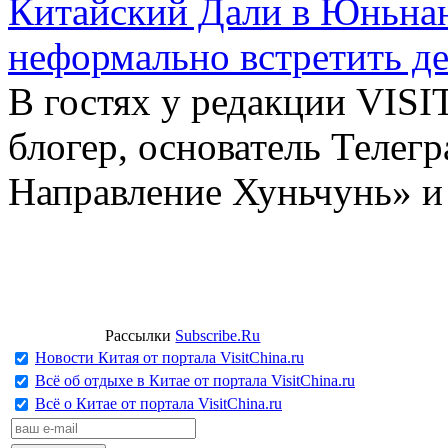
Китайский Дали в Юньнань
неформально встретить д
В гостях у редакции VIS
блогер, основатель Телег
Направление Хуньчунь» и
Рассылки
Subscribe.Ru
Новости Китая от портала VisitChina.ru
Всё об отдыхе в Китае от портала VisitChina.ru
Всё о Китае от портала VisitChina.ru