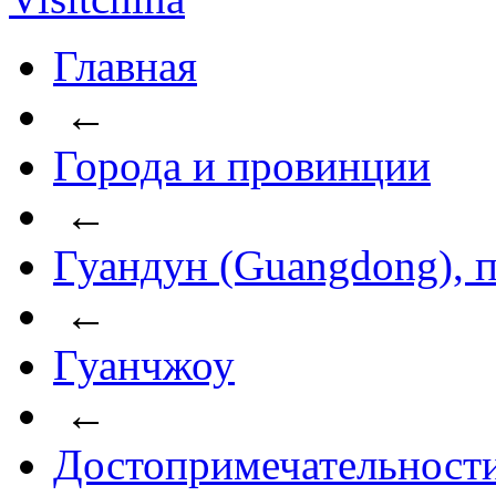
Главная
←
Города и провинции
←
Гуандун (Guangdong), 
←
Гуанчжоу
←
Достопримечательност