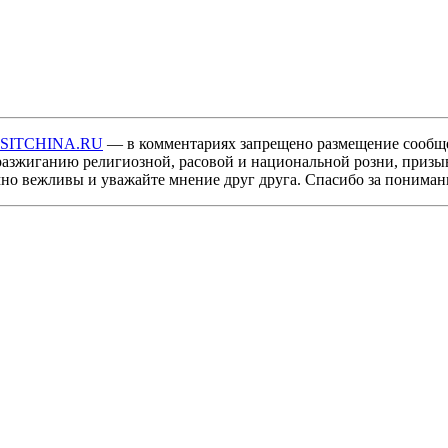
ISITCHINA.RU
— в комментариях запрещено размещение сообщ
разжиганию религиозной, расовой и национальной розни, призы
мно вежливы и уважайте мнение друг друга. Спасибо за пониман