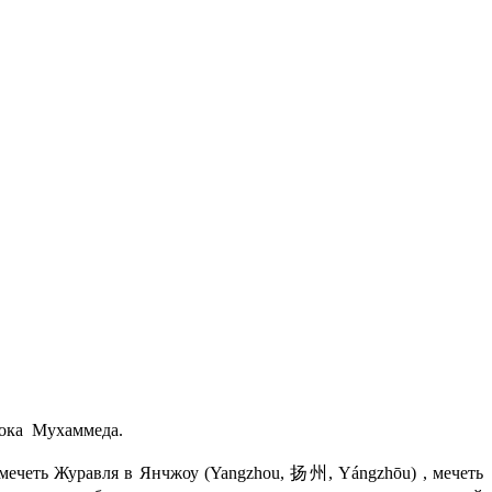
ока Мухаммеда.
 мечеть Журавля в Янчжоу (Yangzhou, 扬州, Yángzhōu) , мечеть