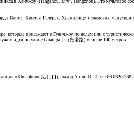
икса в Ханчжоу (Hangzhou, 杭州, Hángzhōu). Это культовое соо
сарда Ваноэ, Крытая Галерея, Хранилище исламских манускри
ра, которые приезжают в Гуанчжоу по делам или с туристическо
 нужно идти по улице Guangta Lu (光塔路) меньше 100 метров.
«Ximenkou‎» (西门口), выход А или В. Тел.: +86 8620-3882