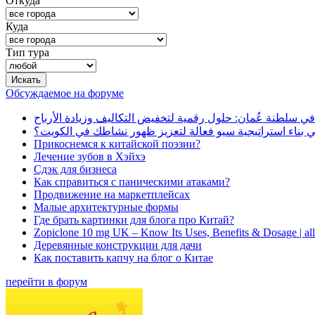
Откуда
Куда
Тип тура
Обсуждаемое на форуме
في سلطنة عُمان: حلول رقمية لتخفيض التكاليف وزيادة الأرباح
بناء استراتيجية سيو فعالة لتعزيز ظهور نشاطك في الكويت؟
Прикоснемся к китайской поэзии?
Лечение зубов в Хэйхэ
Сдэк для бизнеса
Как справиться с паническими атаками?
Продвижение на маркетплейсах
Малые архитектурные формы
Где брать картинки для блога про Китай?
Zopiclone 10 mg UK – Know Its Uses, Benefits & Dosage | a
Деревянные конструкции для дачи
Как поставить капчу на блог о Китае
перейти в форум