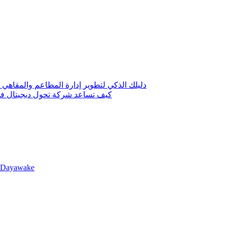
دليلك الذكي لتطوير إدارة المطاعم والمقاهي 
كيف تساعد شركة تحول ديجيتال في 
llDayawake