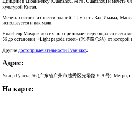
Цинцзин в Цюаньчжоу (Quanzhou, 泉州, Quánzhōu) и мечеть Фен
культурой Китая.
Мечеть состоит из шести зданий. Там есть Зал Имама, Ман
используется и как маяк.
Huaisheng Mosque до сих пор принимает верующих со всего ми
56 до остановки «Light pagoda street» (光塔路总站), от которой
Другие
достопримечательности Гуанчжоу
.
Адрес:
Улица Гуанта, 56 (广东省广州市越秀区光塔路５６号). Метро, станция 
На карте: