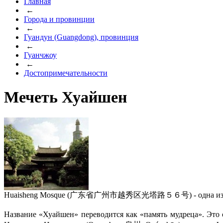
Главная
←
Города и провинции
←
Гуандун (Guangdong), провинция
←
Гуанчжоу
←
Достопримечательности
Мечеть Хуайшен
Huaisheng Mosque (广东省广州市越秀区光塔路５６号) - одна из старейш
Название «Хуайшен» переводится как «память мудреца». Это 