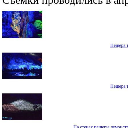
Пещера 
Пещера 
На стенах пещеры демонст