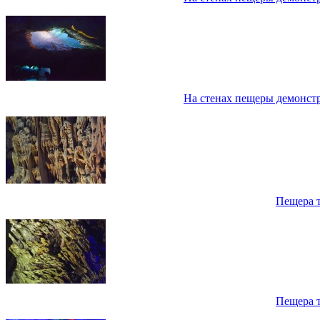
На стенах пещеры демонст
Пещера 
Пещера 