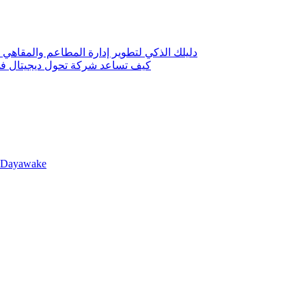
دليلك الذكي لتطوير إدارة المطاعم والمقاهي 
كيف تساعد شركة تحول ديجيتال في 
llDayawake