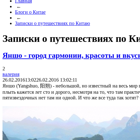
Главная
←
Блоги о Китае
←
Записки о путешествиях по Китаю
Записки о путешествиях по К
Яншо - город гармонии, красоты и вкус
2
валерия
26.02.2016
13:02
26.02.2016 13:02:11
Яншо (Yangshuo, 阳朔) - небольшой, но известный на весь мир го
плыть кажется лет сто и дорого, несмотря на то, что там практ
пятизвездочных нет там ни одной. И что же все туда так хотят?