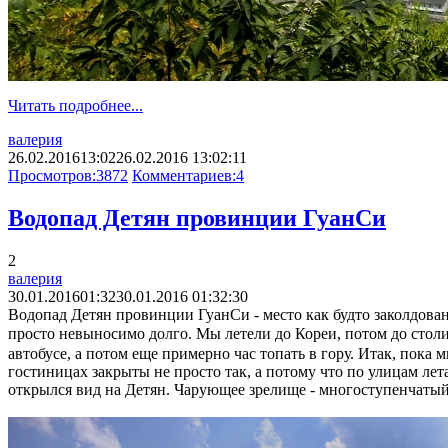
Читать подробнее...
валерия
26.02.2016
13:02
26.02.2016 13:02:11
Просмотров:
3872
Комментариев:
4
Водопад Детян провинции ГуанСи
2
валерия
30.01.2016
01:32
30.01.2016 01:32:30
Водопад Детян провинции ГуанСи - место как будто заколдован
просто невыносимо долго. Мы летели до Кореи, потом до столиц
автобусе, а потом еще примерно час топать в гору. Итак, пока 
гостиницах закрыты не просто так, а потому что по улицам лет
открылся вид на Детян. Чарующее зрелище - многоступенчатый,