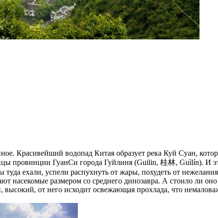
ное. Красивейший водопад Китая образует река Куй Суан, котор
ы провинции ГуанСи города Гуйлиня (Guilin, 桂林, Guìlín). И это
мы туда ехали, успели распухнуть от жары, похудеть от нежелания
ают насекомые размером со среднего динозавра. А стоило ли оно 
 высокий, от него исходит освежающая прохлада, что немаловаж