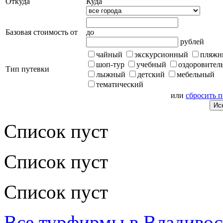
Откуда
Куда
Базовая стоимость от
до
рублей
чайный
экскурсионный
пляжн
шоп-тур
учебный
оздоровител
Тип путевки
лыжный
детский
мебельный
тематический
или
сбросить 
Список пуст
Список пуст
Список пуст
Все турфирмы в Владивос