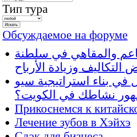
Тип тура
Обсуждаемое на форуме
طاعم والمقاهي في سلطنة
 التكاليف وزيادة الأرباح
في بناء استراتيجية سيو
ظهور نشاطك في الكويت؟
Прикоснемся к китайск
Лечение зубов в Хэйхэ
Сдэк для бизнеса