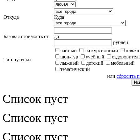
Откуда
Куда
Базовая стоимость от
до
рублей
чайный
экскурсионный
пляжн
шоп-тур
учебный
оздоровител
Тип путевки
лыжный
детский
мебельный
тематический
или
сбросить 
Список пуст
Список пуст
Список пуст