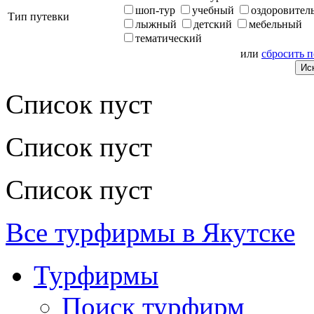
шоп-тур
учебный
оздоровител
Тип путевки
лыжный
детский
мебельный
тематический
или
сбросить 
Список пуст
Список пуст
Список пуст
Все турфирмы в Якутске
Турфирмы
Поиск турфирм