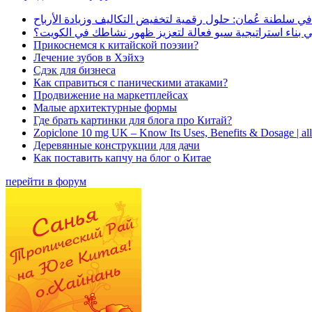
في سلطنة عُمان: حلول رقمية لتخفيض التكاليف وزيادة الأرباح
بناء استراتيجية سيو فعالة لتعزيز ظهور نشاطك في الكويت؟
Прикоснемся к китайской поэзии?
Лечение зубов в Хэйхэ
Сдэк для бизнеса
Как справиться с паническими атаками?
Продвижение на маркетплейсах
Малые архитектурные формы
Где брать картинки для блога про Китай?
Zopiclone 10 mg UK – Know Its Uses, Benefits & Dosage | a
Деревянные конструкции для дачи
Как поставить капчу на блог о Китае
перейти в форум