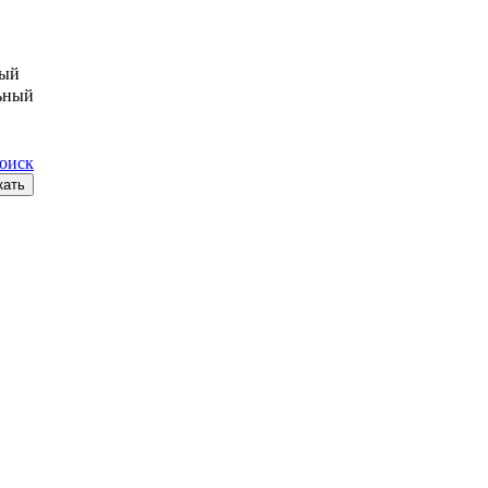
ый
ьный
поиск