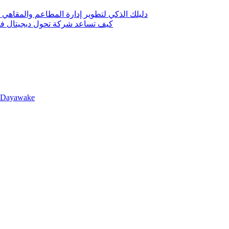
دليلك الذكي لتطوير إدارة المطاعم والمقاهي 
كيف تساعد شركة تحول ديجيتال في 
llDayawake