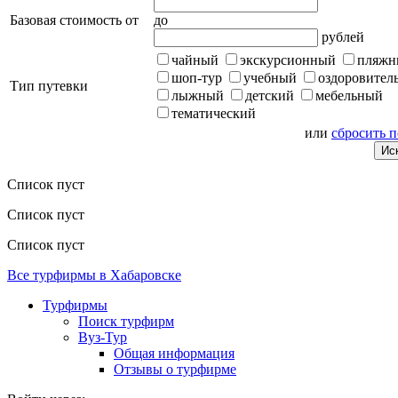
Базовая стоимость от
до
рублей
чайный
экскурсионный
пляжн
шоп-тур
учебный
оздоровител
Тип путевки
лыжный
детский
мебельный
тематический
или
сбросить 
Список пуст
Список пуст
Список пуст
Все турфирмы в Хабаровске
Турфирмы
Поиск турфирм
Вуз-Тур
Общая информация
Отзывы о турфирме