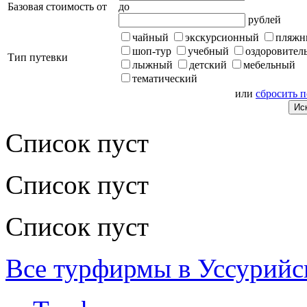
Базовая стоимость от
до
рублей
чайный
экскурсионный
пляжн
шоп-тур
учебный
оздоровител
Тип путевки
лыжный
детский
мебельный
тематический
или
сбросить 
Список пуст
Список пуст
Список пуст
Все турфирмы в Уссурийс