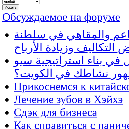
Обсуждаемое на форуме
طاعم والمقاهي في سلطنة
 التكاليف وزيادة الأرباح
في بناء استراتيجية سيو
ظهور نشاطك في الكويت؟
Прикоснемся к китайск
Лечение зубов в Хэйхэ
Сдэк для бизнеса
Как справиться с панич