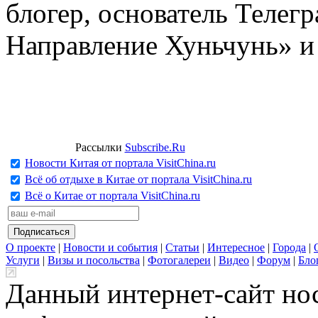
блогер, основатель Телег
Направление Хуньчунь» и
Рассылки
Subscribe.Ru
Новости Китая от портала VisitChina.ru
Всё об отдыхе в Китае от портала VisitChina.ru
Всё о Китае от портала VisitChina.ru
О проекте
|
Новости и события
|
Статьи
|
Интересное
|
Города
|
Услуги
|
Визы и посольства
|
Фотогалереи
|
Видео
|
Форум
|
Бло
Данный интернет-сайт но