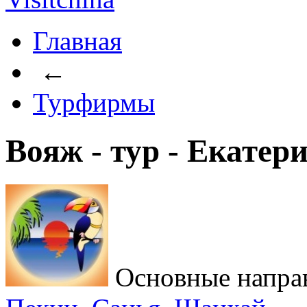
Главная
←
Турфирмы
Вояж - тур - Екатер
Основные напра