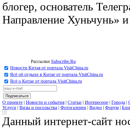
блогер, основатель Телег
Направление Хуньчунь» и
Рассылки
Subscribe.Ru
Новости Китая от портала VisitChina.ru
Всё об отдыхе в Китае от портала VisitChina.ru
Всё о Китае от портала VisitChina.ru
О проекте
|
Новости и события
|
Статьи
|
Интересное
|
Города
|
Услуги
|
Визы и посольства
|
Фотогалереи
|
Видео
|
Форум
|
Бло
Данный интернет-сайт но