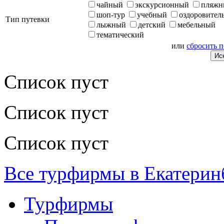
чайный
экскурсионный
пляжн
шоп-тур
учебный
оздоровител
Тип путевки
лыжный
детский
мебельный
тематический
или
сбросить 
Список пуст
Список пуст
Список пуст
Все турфирмы в Екатерин
Турфирмы