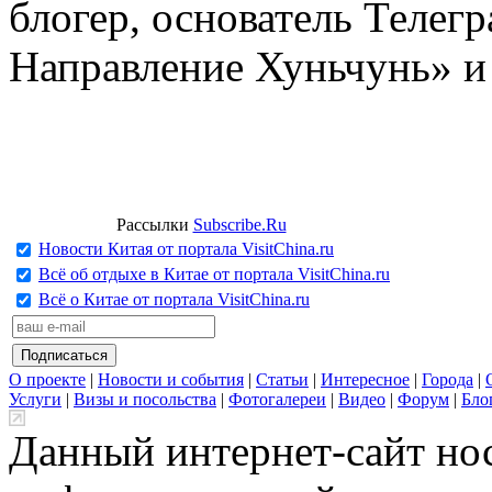
блогер, основатель Телег
Направление Хуньчунь» и
Рассылки
Subscribe.Ru
Новости Китая от портала VisitChina.ru
Всё об отдыхе в Китае от портала VisitChina.ru
Всё о Китае от портала VisitChina.ru
О проекте
|
Новости и события
|
Статьи
|
Интересное
|
Города
|
Услуги
|
Визы и посольства
|
Фотогалереи
|
Видео
|
Форум
|
Бло
Данный интернет-сайт но