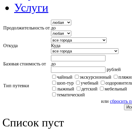
Услуги
Продолжительность от
до
Откуда
Куда
Базовая стоимость от
до
рублей
чайный
экскурсионный
пляжн
шоп-тур
учебный
оздоровител
Тип путевки
лыжный
детский
мебельный
тематический
или
сбросить 
Список пуст