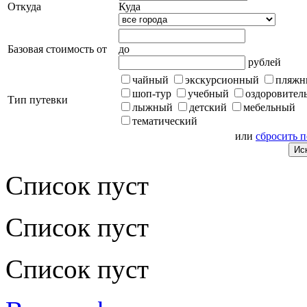
Откуда
Куда
Базовая стоимость от
до
рублей
чайный
экскурсионный
пляжн
шоп-тур
учебный
оздоровител
Тип путевки
лыжный
детский
мебельный
тематический
или
сбросить 
Список пуст
Список пуст
Список пуст