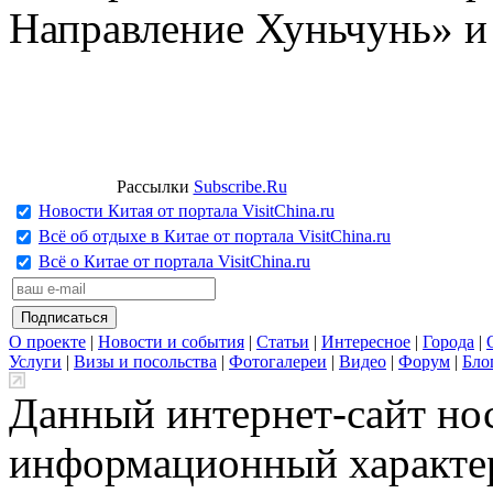
Направление Хуньчунь» и
Рассылки
Subscribe.Ru
Новости Китая от портала VisitChina.ru
Всё об отдыхе в Китае от портала VisitChina.ru
Всё о Китае от портала VisitChina.ru
О проекте
|
Новости и события
|
Статьи
|
Интересное
|
Города
|
Услуги
|
Визы и посольства
|
Фотогалереи
|
Видео
|
Форум
|
Бло
Данный интернет-сайт но
информационный характер